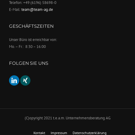
Telefon: +49 (6196) 58698-0
E-Mail:
team@team-ag.de
GESCHÄFTSZEITEN
Unser Büro ist erreichbar von:
Mo. – Fr.: 8:30 – 16:00
FOLGEN SIE UNS
l
x
i
i
n
n
k
g
e
d
(C)opyright 2021 t.e.a.m. Unternehmensberatung AG
i
n
Kontakt
Impressum
Datenschutzerklärung